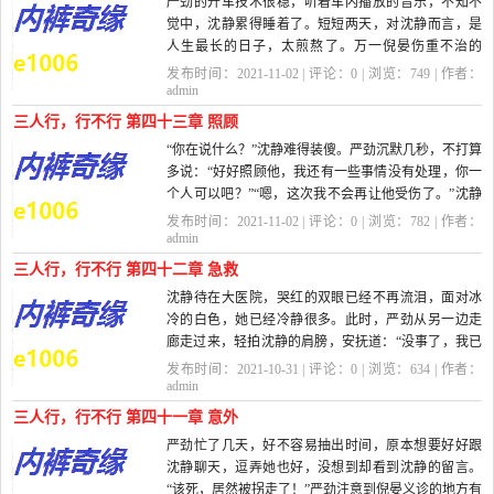
严劲的开车技术很稳，听着车内播放的音乐，不知不
觉中，沈静累得睡着了。短短两天，对沈静而言，是
人生最长的日子，太煎熬了。万一倪晏伤重不治的
话，她该如何是好？她...
发布时间：2021-11-02 | 评论：
0
| 浏览：
749
| 作者：
admin
三人行，行不行 第四十三章 照顾
“你在说什么？”沈静难得装傻。严劲沉默几秒，不打算
多说：“好好照顾他，我还有一些事情没有处理，你一
个人可以吧？”“嗯，这次我不会再让他受伤了。”沈静
的坚定...
发布时间：2021-11-02 | 评论：
0
| 浏览：
782
| 作者：
admin
三人行，行不行 第四十二章 急救
沈静待在大医院，哭红的双眼已经不再流泪，面对冰
冷的白色，她已经冷静很多。此时，严劲从另一边走
廊走过来，轻拍沈静的肩膀，安抚道：“没事了，我已
经请景灏处理，他是...
发布时间：2021-10-31 | 评论：
0
| 浏览：
634
| 作者：
admin
三人行，行不行 第四十一章 意外
严劲忙了几天，好不容易抽出时间，原本想要好好跟
沈静聊天，逗弄她也好，没想到却看到沈静的留言。
“该死，居然被拐走了！”严劲注意到倪晏义诊的地方有