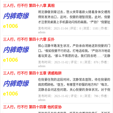
三人行，行不行 第四十八章 真相
将沈静做到晕过去，怒火夹带着欲火随着身体交缠而
得到发泄出口，这时，倪晏的理智回笼。此时，倪晏
才注意到桌面上手机震动闪烁的画面。“严劲？”倪晏扯
了唇，想必...
发布时间：2021-11-04 | 评论：
0
| 浏览：
1181
| 作者：
admin
三人行，行不行 第四十六章 反扑
担心沈静半路发生状况，严劲亲自将她送到倪晏的门
口。“假如倪晏不行的话，打电话给我。”严劲冷冷地说
着玩笑话。“那么不情愿的话，我们回去吧……”沈静
的...
发布时间：2021-11-02 | 评论：
0
| 浏览：
876
| 作者：
admin
三人行，行不行 第四十五章 诱惑陷阱
在倪晏住院的这段时间，沈静常去医院，待在倪晏的
病房照顾他。“医生，有哪里不舒服的地方吗？”每次，
沈静总会问这些问题，关心倪晏的身体状况。对于倪
晏的身体，沈...
发布时间：2021-11-02 | 评论：
0
| 浏览：
796
| 作者：
admin
三人行，行不行 第四十四章 他的妥协