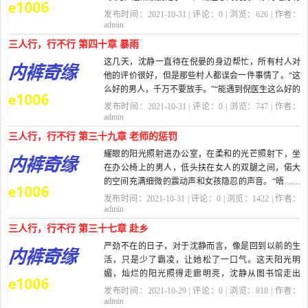
暴雨的消息，...
发布时间：2021-10-31 | 评论：
0
| 浏览：
626
| 作者：
admin
三人行，行不行 第四十章 暴雨
这几天，沈静一直待在倪晏的身边帮忙，所有村人对
他的评价很好，但是那些村人都误会一件事情了。“这
么好的男人，千万不要放手。”“能遇到倪医生这么好的
男人，...
发布时间：2021-10-31 | 评论：
0
| 浏览：
747
| 作者：
admin
三人行，行不行 第三十九章 老师的惩罚
耀眼的阳光照射进办公室，在柔和的光芒照射下，坐
在办公椅上的男人，低头扶在女人的双腿之间，偌大
的空间充满细微的震动声和女孩隐忍的声音。“唔……
老师……...
发布时间：2021-10-31 | 评论：
0
| 浏览：
1422
| 作者：
admin
三人行，行不行 第三十七章 赴乡
严劲不在的日子，对于沈静而言，像是回到以前的生
活，只是少了霸凌，让她松了一口气。这天阳光明
媚，灿烂的阳光照得走廊明亮，沈静从图书馆走出
来，借了几本书，正要回...
发布时间：2021-10-29 | 评论：
0
| 浏览：
818
| 作者：
admin