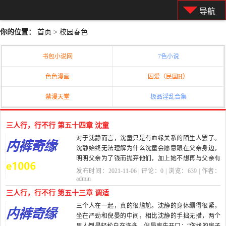
导航
你的位置：
首页
>
校园春色
书包小说网
7色小说
色色漫画
囚爱（民国H）
禁漫天堂
极品淫乱合集
三人行，行不行 第五十四章 沈童
对于沈静而言，沈童只是有血缘关系的陌生人罢了。
沈静始终无法理解为什么沈童会愿意跟在父亲身边，
明明父亲为了钱而抛弃他们，加上她不想再与父亲有
任何联系，...
发布时间：2021-11-06 | 评论：
0
| 浏览：
639
| 作者：
admin
三人行，行不行 第五十三章 调适
三个人在一起，真的很尴尬。沈静的身体绷得很紧，
坐在严劲和倪晏的中间，相比沈静的手拙无措，两个