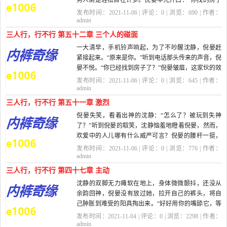
男人倒是轻松自在许多。倪晏率先开口：“你找的房子
总共有几间...
发布时间：2021-11-06 | 评论：
0
| 浏览：
690
| 作者：
admin
三人行，行不行 第五十二章 三个人的碰面
一大清早，手机铃声响起，为了不吵醒沈静，倪晏赶
紧接起来。“原来是你。”听到电话那头传来的声音，倪
晏不悦。“你已经找到房子了？”倪晏皱眉，这家伙的效
率会不...
发布时间：2021-11-06 | 评论：
0
| 浏览：
645
| 作者：
admin
三人行，行不行 第五十一章 激烈
倪晏失笑，看着出神的沈静：“怎么了？被玩到失神
了？”听到倪晏的取笑，沈静恼羞地瞪着倪晏，然而，
欢爱中的人儿哪有什么威严可言？倪晏的腰杆一挺，
将自己送入沈静湿热...
发布时间：2021-11-06 | 评论：
0
| 浏览：
776
| 作者：
admin
三人行，行不行 第四十七章 主动
沈静的双脚无力瘫软在地上，身体微微颤抖，还没从
余韵回神，倪晏没有放过她，拉开自己的裤头，将自
己肿胀到难受的阳具掏出来。“好好用你的嘴舔它，等
会儿自然就会...
发布时间：2021-11-04 | 评论：
0
| 浏览：
2298
| 作者：
admin