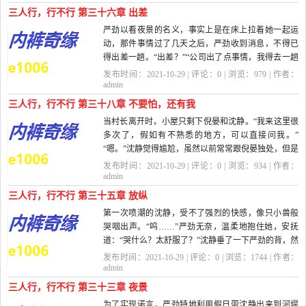
三人行，行不行 第三十六章 出差
严劲以看夜景的名义，事实上是在床上拉着她一起运
动，那件事情过了几天之后，严劲收到消息，不得已
得出差一趟。“出差？”“公司出了点事情，我得去一趟
美国。”严...
发布时间：2021-10-29 | 评论：
0
| 浏览：
979
| 作者：
admin
三人行，行不行 第三十八章 不要怕，还有我
当村长离开时，小屋只剩下倪晏和沈静。“我来这里很
多次了，假如有不熟悉的地方，可以直接问我。”
“嗯。”沈静觉得尴尬，虽然以前常常跟倪晏独处，但是
地点在学...
发布时间：2021-10-29 | 评论：
0
| 浏览：
934
| 作者：
admin
三人行，行不行 第三十五章 放纵
第一次喷潮的沈静，受不了强烈的快感，像只小兽般
哭咽出声。“呜……”严劲无奈，温柔地抱住她，安抚
道：“哭什么？太舒服了？”沈静垂了一下严劲的背，然
而高潮后的她...
发布时间：2021-10-29 | 评论：
0
| 浏览：
1744
| 作者：
admin
三人行，行不行 第三十三章 夜景
为了实现诺言，严劲特地利用假日带沈静出来到河堤