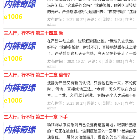
沿岸闲逛。“这算是约会吗？”沈静笑着，眼神闪过狡狤
的光芒。严劲悠悠地将问题抛回去：“你觉得呢？”沈静
轻笑，...
发布时间：2021-10-27 | 评论：
0
| 浏览：
1268
| 作者：
admin
三人行，行不行 第三十四章 舌
在严劲冲动之前，沈静赶紧阻止他。“我想先去洗澡，
好吗？”沈静多怕他一时想不开，直接把她丢在床上啃
了。严劲想到这几天天气热，今天又在外头走了一整
天，沈静肯...
发布时间：2021-10-27 | 评论：
0
| 浏览：
993
| 作者：
admin
三人行，行不行 第三十二章 偷情？
沈静对严劲又有新的认识，只要他性致一来，不论何
时、何地，直接就地正法。“老师，怎么可以在办公
室……”“乖，这样比较刺激。”刚好两个人之后都不用
上课，严劲...
发布时间：2021-10-27 | 评论：
0
| 浏览：
1071
| 作者：
admin
三人行，行不行 第三十一章 下手
杨钰棉从来没想到自己会落得这番境地，眼前所熟悉
的一切正在被查封。“这到底是怎么一回事？”杨霖的眼
珠变红，一股怒火油然而升，做官的怎么可能公正？