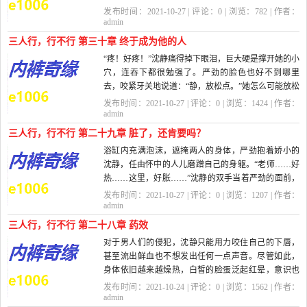
不贪？即便...
发布时间：2021-10-27 | 评论：
0
| 浏览：
782
| 作者：
admin
三人行，行不行 第三十章 终于成为他的人
“疼！好疼！”沈静痛得掉下眼泪，巨大硬是撑开她的小
穴，连吞下都很勉强了。严劲的脸色也好不到哪里
去，咬紧牙关地说道：“静，放松点。”她怎么可能放松
得下来？那么...
发布时间：2021-10-27 | 评论：
0
| 浏览：
1424
| 作者：
admin
三人行，行不行 第二十九章 脏了，还肯要吗？
浴缸内充满泡沫，遮掩两人的身体，严劲抱着娇小的
沈静，任由怀中的人儿磨蹭自己的身躯。“老师……好
热……这里，好胀……”沈静的双手当着严劲的面前，
揉着自己...
发布时间：2021-10-27 | 评论：
0
| 浏览：
1207
| 作者：
admin
三人行，行不行 第二十八章 药效
对于男人们的侵犯，沈静只能用力咬住自己的下唇，
甚至流出鲜血也不想发出任何一点声音。尽管如此，
身体依旧越来越燥热，白皙的脸蛋泛起红晕，意识也
越来越混乱。...
发布时间：2021-10-24 | 评论：
0
| 浏览：
1562
| 作者：
admin