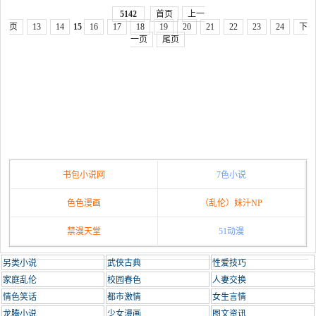
5142
首页
上一
页
13
14
15
16
17
18
19
20
21
22
23
24
下
一页
尾页
书包小说网
7色小说
色色漫画
（乱伦）妹汁NP
禁漫天堂
51动漫
另类小说
武侠古典
性爱技巧
家庭乱伦
校园春色
人妻交换
情色笑话
都市激情
女生言情
龙腾小说
少女漫画
图文资讯