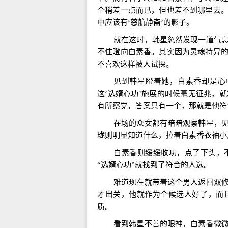
个稍差一点而已，但也差不到哪里去
中应该有‘慈航静斋’的影子。
就在这时，韩星忽然发现一道气
不住瞪向白素香。其实因为灵魂特异
不喜欢这样被人试探。
见到韩星瞪着她，白素香却是心中
这‘选婿心功’施展的时候毫无征兆，
有所察觉，答案只有一个，那就是他符
在场的众女都有暗暗观察韩星，
珑则明显知道什么，拉着白素香衣袖小
白素香则缓缓收功，点了下头，
“选婿心功”就找到了符合的人选。
难道现在就带着这个男人返回双
才出关，他就作为个候选人好了，而
质。
看到韩星不善的眼神，白素香微