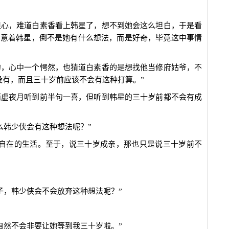
担心，难道白素香看上韩星了，想不到她会这么坦白，于是看
留意着韩星，倒不是她有什么想法，而是好奇，毕竟这中事情
句，心中一个愕然，也猜道白素香的是想找他当修府姑爷，不
没有，而且三十岁前应该不会有这种打算。”
而虚夜月听到前半句一喜，但听到韩星的三十岁前都不会有成
么韩少侠会有这种想法呢？”
由自在的生活。至于，说三十岁成亲，那也只是说三十岁前不
子，韩少侠会不会放弃这种想法呢？”
自然不会非要让她等到我三十岁啦。”