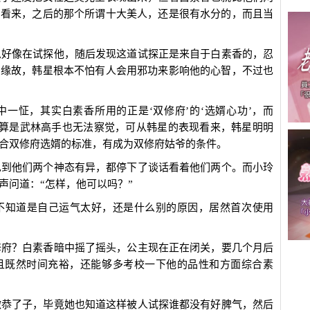
。看来，之后的那个所谓十大美人，还是很有水分的，而且当
息好像在试探他，随后发现这道试探正是来自于白素香的，忍
的缘故，韩星根本不怕有人会用邪功来影响他的心智，不过也
一怔，其实白素香所用的正是‘双修府’的‘选婿心功’，而
就算是武林高手也无法察觉，可从韩星的表现看来，韩星明明
合双修府选婿的标准，有成为双修府姑爷的条件。
见到他们两个神态有异，都停下了谈话看着他们两个。而小玲
声问道：“怎样，他可以吗？”
不知道是自己运气太好，还是什么别的原因，居然首次使用
修府？白素香暗中摇了摇头，公主现在正在闭关，要几个月后
且既然时间充裕，还能够多考校一下他的品性和方面综合素
微恭了子，毕竟她也知道这样被人试探谁都没有好脾气，然后